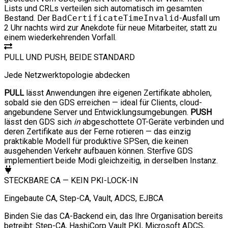
Lists und CRLs verteilen sich automatisch im gesamten
Bestand. Der
BadCertificateTimeInvalid
-Ausfall um
2 Uhr nachts wird zur Anekdote für neue Mitarbeiter, statt zu
einem wiederkehrenden Vorfall.
PULL UND PUSH, BEIDE STANDARD
Jede Netzwerktopologie abdecken
PULL
lässt Anwendungen ihre eigenen Zertifikate abholen,
sobald sie den GDS erreichen — ideal für Clients, cloud-
angebundene Server und Entwicklungsumgebungen.
PUSH
lässt den GDS sich
in
abgeschottete OT-Geräte verbinden und
deren Zertifikate aus der Ferne rotieren — das einzig
praktikable Modell für produktive SPSen, die keinen
ausgehenden Verkehr aufbauen können. Sterfive GDS
implementiert beide Modi gleichzeitig, in derselben Instanz.
STECKBARE CA — KEIN PKI-LOCK-IN
Eingebaute CA, Step-CA, Vault, ADCS, EJBCA
Binden Sie das CA-Backend ein, das Ihre Organisation bereits
betreibt: Step-CA, HashiCorp Vault PKI, Microsoft ADCS,