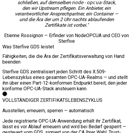
schließen, auf demselben
node-opcua
-Stack,
den wir Upstream pflegen. Ein Anbieter, ein
verantwortlicher Ansprechpartner, ein Container —
und die Ära der um 2 Uhr nachts ablaufenden
Zertifikate ist vorbei."
Etienne Rossignon — Erfinder von NodeOPCUA und CEO von
Sterfive
Was Sterfive GDS leistet
Fähigkeiten, die die Ära der Zertifikatsverwaltung von Hand
beenden
Sterfive GDS zentralisiert jeden Schritt des X.509-
Lebenszyklus eines gesamten OPC-UA-Realms — und stellt
ihn über einen Part-12-konformen Endpunkt bereit, den jeder
konforme OPC-UA-Stack ansteuern kann.
VOLLSTÄNDIGER ZERTIFIKATSLEBENSZYKLUS
Ausstellen, erneuern, sperren — automatisch
Jede registrierte OPC-UA-Anwendung erhält ihr Zertifikat,
lässt es vor Ablauf erneuern und wird bei Bedarf gesperrt —
gesteuert vom GDS, signiert von der CA Ihrer Wahl. Trust-