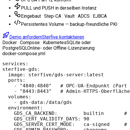
PULL und PUSH in derselben Instanz
Eingebaut · Step-CA · Vault · ADCS · EJBCA
Persistentes Volume — backup-freundliche PKI
Demo anfordern
Sterfive kontaktieren
Docker · Compose · Kubernetes
SQLite oder
PostgreSQL
Online- oder Offline-Lizenzierung
docker-compose.yml
services:

sterfive-gds:

  image: sterfive/gds-server:latest

  ports:

    - "4840:4840"   # OPC-UA-Endpunkt (Part 
    - "8443:8443"   # Admin-HTTPS-Oberfläche

  volumes:

    - gds-data:/data/gds

  environment:

    GDS_CA_BACKEND:         builtin       # 
    GDS_CERT_VALIDITY_DAYS: 90

    GDS_SERVER_CERT_MODE:   ca-signed     # 
    GDS_ADMIN_PASSWORD:     changeme
