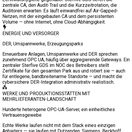
zentrale CA, den Audit-Trail und die Kurzzeitrotation, die
Auditoren erwarten. Es läuft einwandfrei auf Air-Gapped-
Netzen, mit der eingebauten CA und dem persistenten
Volume — ohne Internet, ohne Cloud-Abhängigkeit.
ENERGIE UND VERSORGER
DER, Umspannwerke, Erzeugungsparks
Erneuerbare Anlagen, Umspannwerke und DER sprechen
zunehmend OPC UA, häufig über aggregierende Gateways. Ein
zentraler Sterfive GDS im NOC des Betreibers stellt
Zertifikate für den gesamten Park aus und rotiert sie — auch
für entlegene, bandbreitenarme Standorte — und macht die
cybersichere DER-Integration administrativ realistisch.
WERKE UND PRODUKTIONSSTÄTTEN MIT
MEHRLIEFERANTEN-LANDSCHAFT
Hunderte heterogene OPC-UA-Server, ein einheitliches
Vertrauensgewebe
Echte Werke laufen nicht mit dem Stack eines einzigen
Anbieters — sie laufen mit Dutzenden. Siemens, Beckhoff,