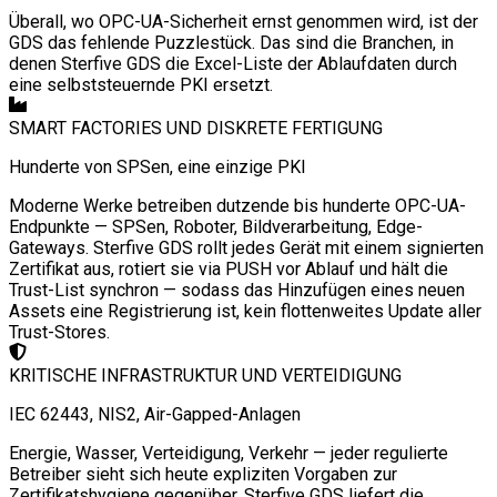
Überall, wo OPC-UA-Sicherheit ernst genommen wird, ist der
GDS das fehlende Puzzlestück. Das sind die Branchen, in
denen Sterfive GDS die Excel-Liste der Ablaufdaten durch
eine selbststeuernde PKI ersetzt.
SMART FACTORIES UND DISKRETE FERTIGUNG
Hunderte von SPSen, eine einzige PKI
Moderne Werke betreiben dutzende bis hunderte OPC-UA-
Endpunkte — SPSen, Roboter, Bildverarbeitung, Edge-
Gateways. Sterfive GDS rollt jedes Gerät mit einem signierten
Zertifikat aus, rotiert sie via PUSH vor Ablauf und hält die
Trust-List synchron — sodass das Hinzufügen eines neuen
Assets eine Registrierung ist, kein flottenweites Update aller
Trust-Stores.
KRITISCHE INFRASTRUKTUR UND VERTEIDIGUNG
IEC 62443, NIS2, Air-Gapped-Anlagen
Energie, Wasser, Verteidigung, Verkehr — jeder regulierte
Betreiber sieht sich heute expliziten Vorgaben zur
Zertifikatshygiene gegenüber. Sterfive GDS liefert die