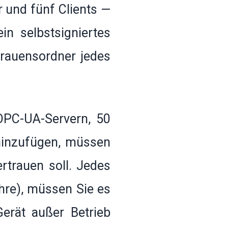
r und fünf Clients —
in selbstsigniertes
trauensordner jedes
OPC-UA-Servern, 50
hinzufügen, müssen
ertrauen soll. Jedes
ahre), müssen Sie es
erät außer Betrieb