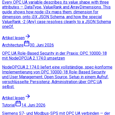
Every OPC UA variable describes its value shape with three
attributes — DataType, ValueRank and ArrayDimensions. This
guide shows how node-i3x maps them, dimension for
dimension, onto i3X JSON Schema, and how the special
ValueRank -2 (Any) case resolves cleanly to a JSON Schema
oneOf.
Artikel lesen
Architecture
30. Juni 2026
OPC UA Role-Based Security in der Praxis: OPC 10000-18
mit NodeOPCUA 2.174.0 umsetzen
NodeOPCUA 2.174.0 liefert eine vollständige, spec-konforme
Implementierung von OPC 10000-18 Role-Based Security
und User Management. Open Source, Setup in einem Aufruf,
verschlüsselte Persistenz, Administration über OPC UA
selbst.
Artikel lesen
Tutorial
14. Juni 2026
Siemens S7- und Modbus-SPS mit OPC UA verbinden — der