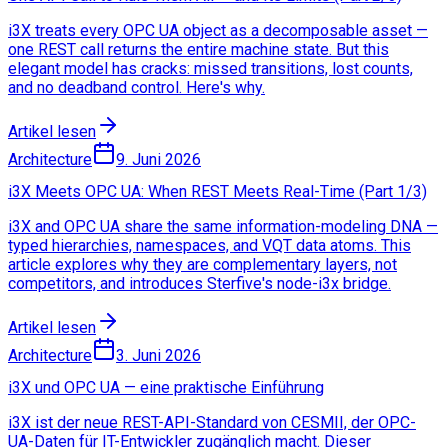
i3X treats every OPC UA object as a decomposable asset —
one REST call returns the entire machine state. But this
elegant model has cracks: missed transitions, lost counts,
and no deadband control. Here's why.
Artikel lesen
Architecture
9. Juni 2026
i3X Meets OPC UA: When REST Meets Real-Time (Part 1/3)
i3X and OPC UA share the same information-modeling DNA —
typed hierarchies, namespaces, and VQT data atoms. This
article explores why they are complementary layers, not
competitors, and introduces Sterfive's node-i3x bridge.
Artikel lesen
Architecture
3. Juni 2026
i3X und OPC UA — eine praktische Einführung
i3X ist der neue REST-API-Standard von CESMII, der OPC-
UA-Daten für IT-Entwickler zugänglich macht. Dieser