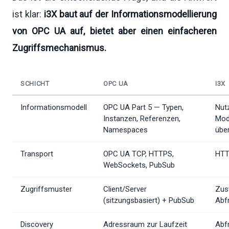
ist klar:
i3X baut auf der Informationsmodellierung
von OPC UA auf, bietet aber einen einfacheren
Zugriffsmechanismus.
SCHICHT
OPC UA
I3X
Informationsmodell
OPC UA Part 5 — Typen,
Nut
Instanzen, Referenzen,
Mod
Namespaces
über
Transport
OPC UA TCP, HTTPS,
HTT
WebSockets, PubSub
Zugriffsmuster
Client/Server
Zus
(sitzungsbasiert) + PubSub
Abf
Discovery
Adressraum zur Laufzeit
Abfr