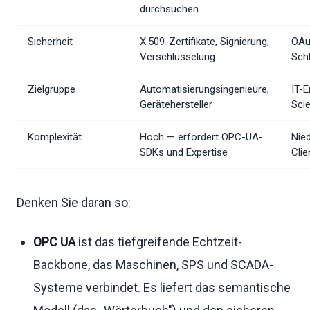
durchsuchen
Sicherheit
X.509-Zertifikate, Signierung,
OAut
Verschlüsselung
Sch
Zielgruppe
Automatisierungsingenieure,
IT-E
Gerätehersteller
Scie
Komplexität
Hoch — erfordert OPC-UA-
Nie
SDKs und Expertise
Clie
Denken Sie daran so:
OPC UA
ist das tiefgreifende Echtzeit-
Backbone, das Maschinen, SPS und SCADA-
Systeme verbindet. Es liefert das semantische