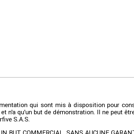
cumentation qui sont mis à disposition pour con
 et n'a qu'un but de démonstration. Il ne peut êt
rfive S.A.S.
UN BUT COMMERCIAL, SANS AUCUNE GARANTI